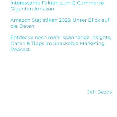
Interessante Fakten zum E-Commerce
Giganten Amazon
Amazon Statistiken 2025: Unser Blick auf
die Daten
Entdecke noch mehr spannende Insights,
Daten & Tipps im Snackable Marketing
Podcast.
Einleitung: Amazon – Ein
Gigant im E-Commerce
Im Jahr 1994 ins Leben gerufen von
Jeff Bezos
,
hat das US-amerikanische Unternehmen
Amazon mittlerweile den Status eines der
größten globalen Online-Versandhändler
erreicht und ist in Deutschland im Bereich E-