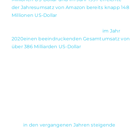
der Jahresumsatz von Amazon bereits knapp 148
Millionen US-Dollar
. In nur einem Jahr steigerte
sich der Umsatz um mehr als 842%. Im Vergleich
dazu verzeichnete das Unternehmen
im Jahr
2020einen beeindruckenden Gesamtumsatz von
über 386 Milliarden US-Dollar
. Dies entspricht 26
% mehr als 1997. Dies verdeutlicht nicht nur das
massive Wachstum von Amazon, sondern auch
seine stetige Diversifikation in verschiedene
Geschäftsbereiche wie Cloud-Computing,
künstliche Intelligenz und Streaming-Dienste.
Amazon konnte nicht nur seinen weltweiten
Umsatz kontinuierlich steigern, auch in
Deutschland erwirtschaftete das Unternehmen
nach einem leichten Umsatzrückgang im Jahr
2015
in den vergangenen Jahren steigende