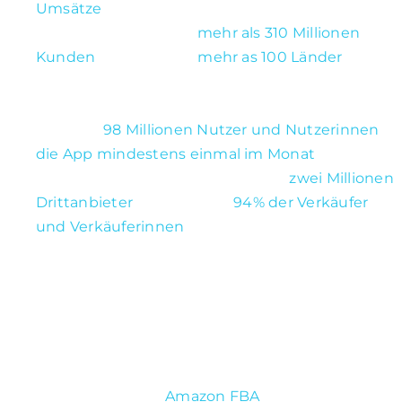
Umsätze
.
Amazon hat weltweit
mehr als 310 Millionen
Kunden
und liefert in
mehr as 100 Länder
. Die
Amazon App gehört zu den bekanntesten
Shopping Apps. Allein in Amerika verwenden
mehr als
98 Millionen Nutzer und Nutzerinnen
die App mindestens einmal im Monat
.
Auf der Plattform gibt es mehr als
zwei Millionen
Drittanbieter
, wovon etwa
94% der Verkäufer
und Verkäuferinnen
Fulfillment by Amazon (FBA)
nutzen. Fulfillment by Amazon (FBA) ist ideal für
eCommerce-Einsteiger ohne eigene Logistik.
Verkäufer profitieren von etablierter Amazon-
Infrastruktur für schnellen, zuverlässigen
Versand. Wenn du mehr darüber erfahren
möchtest, schau dir unseren unseren
Blogbeitrag über
Amazon FBA
an.