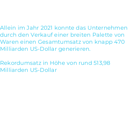
Plattform auch Lebensmittel, Produkte aus
dem Drogerie- und Baumarktsegment sowie
Spielzeug, Sportartikel und Freizeitartikel.
Allein im Jahr 2021 konnte das Unternehmen
durch den Verkauf einer breiten Palette von
Waren einen Gesamtumsatz von knapp 470
Milliarden US-Dollar generieren.
2022 schloss
Amazon das Geschäftsjahr mit einem
Rekordumsatz in Höhe von rund 513,98
Milliarden US-Dollar
ab. Ein Anstieg von rund
neun Prozent zum Vorjahr.
Amazon Statistiken 2024:
Die wichtigsten Daten im
Überblick