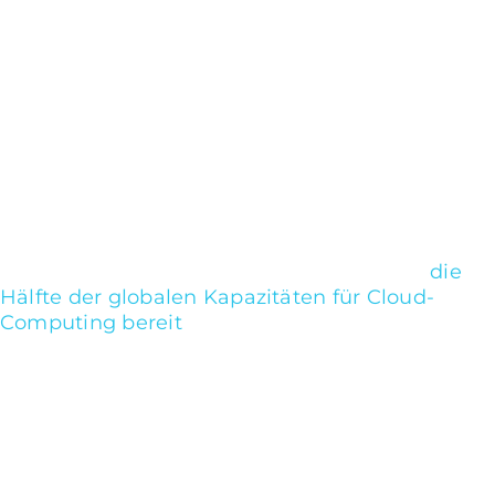
Commerce unausweichlich präsent. Amazon
steht für den E-Commerce wie kein anderes
Unternehmen.
Für viele Menschen ist Amazon sogar ein fest
integrierter Bestandteil sowohl ihres
persönlichen als auch beruflichen Lebens
geworden. Die Webseite von Amazon gilt
weltweit als dominierende Online-Plattform im
E-Commerce-Bereich. Darüber hinaus stellt
Amazon über seine Web-Services nahezu
die
Hälfte der globalen Kapazitäten für Cloud-
Computing bereit
.
Das Angebot des E-Commerce-Riesen mit
Hauptquartier in Seattle ist außerdem äußerst
umfangreich und vielfältig: Neben Büchern,
Elektrogeräten und Kleidung vertreibt das
Unternehmen über seine E-Commerce-