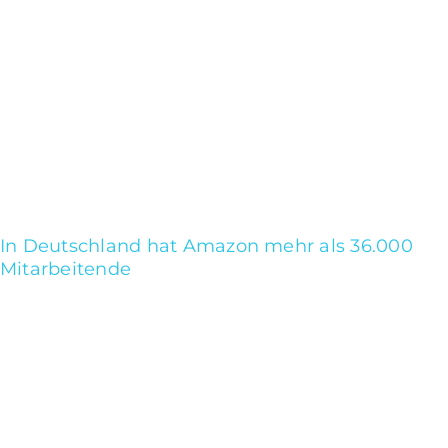
deutschen Paketmarkt. Bezogen auf die
Bevölkerung bedeutet dies, dass
durchschnittlich jeder Einwohner Deutschlands
im letzten Jahr etwas mehr als zehn Pakete von
Amazon geliefert bekam.
Wie viele Mitarbeiterinnen und
Mitarbeiter hat Amazon in
Deutschland?
In Deutschland hat Amazon mehr als 36.000
Mitarbeitende
, von denen viele in den
Bereichen Lagerhaltung und Liefererfüllung
tätig sind.
Amazon Werbestatistiken
2025: Die wichtigsten