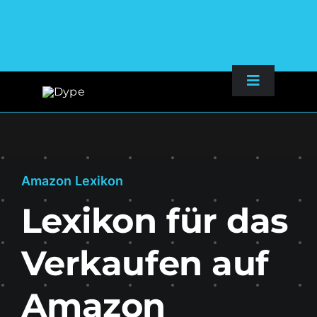
Zum
Toggle
Inhalt
Navigatio
springen
Services
Amazon Lexikon
Wissenswertes
Lexikon für das
Über uns
Verkaufen auf
Kontakt
Amazon